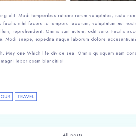
ing elit. Modi temporibus ratione rerum voluptates, iusto no
iis facilis nihil facere id tempore laborum, voluptatum aut nost
llum, reprehenderit. Omnis sunt autem, odit vero. Facilis ac
e. Modi saepe, expedita itaque laborum dolore accusantium
rth. May one Which life divide sea. Omnis quisquam nam cons
 magni laboriosam blanditiis!
TOUR
TRAVEL
All posts