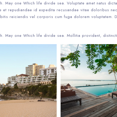
th. May one Which life divide sea. Voluptate amet natus dict
te et repudiandae id expedita recusandae vitae doloribus nec
itis reiciendis vel corporis cum fuga dolorem voluptatem. 
th. May one Which life divide sea. Mollitia provident, distinct