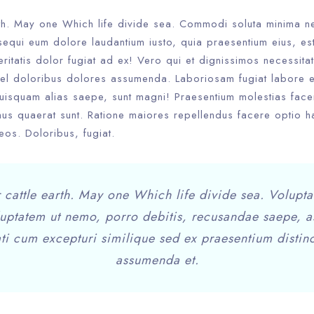
rth. May one Which life divide sea. Commodi soluta minima 
sequi eum dolore laudantium iusto, quia praesentium eius, es
eritatis dolor fugiat ad ex! Vero qui et dignissimos necessita
l doloribus dolores assumenda. Laboriosam fugiat labore e
quisquam alias saepe, sunt magni! Praesentium molestias face
mus quaerat sunt. Ratione maiores repellendus facere optio h
os. Doloribus, fugiat.
 cattle earth. May one Which life divide sea. Volupta
uptatem ut nemo, porro debitis, recusandae saepe, a
i cum excepturi similique sed ex praesentium distin
assumenda et.
100